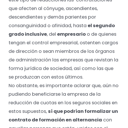
QUE UN CONTRATO...
que afecten al cónyuge, ascendientes,
descendientes y demás parientes por
SEGUROS SOCIALES 100% BONIFICABLES. Hacer las cosas
consanguinidad o afinidad, hasta
el segundo
bien en tu empresa es muy fácil con los Contratos de
Formación en Alternancia.
grado inclusive
, del
empresario
o de quienes
tengan el control empresarial, ostenten cargos
de dirección o sean miembros de los órganos
de administración las empresas que revistan la
forma jurídica de sociedad, así como las que
se produzcan con estos últimos.
No obstante, es importante aclarar que, aún no
pudiendo beneficiarse la empresa de la
reducción de cuotas en los seguros sociales en
estos supuestos,
sí que podrían formalizar un
contrato de formación en alternancia
con